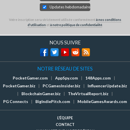
Updates hebdomadaires
Votre inscription sera strictement utilisée conformément
à nos conditions
d'utilisation
et
à notre politique de confidentialité
.
NOUS SUIVRE
NOTRE RÉSEAU DE SITES
PocketGamer.com
|
AppSpy.com
|
148Apps.com
|
PocketGamer.biz
|
PCGamesInsider.biz
|
InfluencerUpdate.biz
|
BlockchainGamer.biz
|
TheVirtualReport.biz
|
PG Connects
|
BigIndiePitch.com
|
MobileGamesAwards.com
L'ÉQUIPE
CONTACT