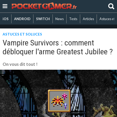
iOS
ANDROID
SWITCH
News
Tests
Articles
Astuces et 
ASTUCES ET SOLUCES
Vampire Survivors : comment
débloquer l'arme Greatest Jubilee ?
On vous dit tout !