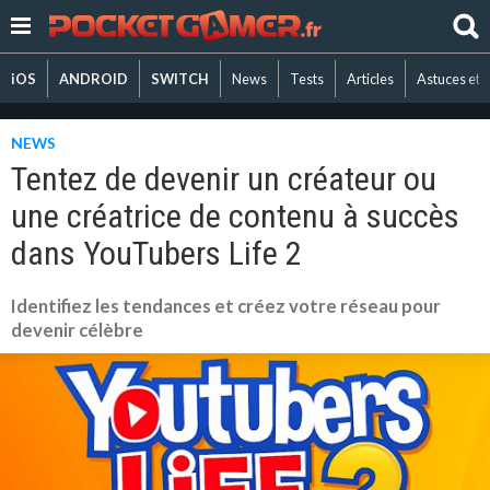
iOS
ANDROID
SWITCH
News
Tests
Articles
Astuces et 
NEWS
Tentez de devenir un créateur ou
une créatrice de contenu à succès
dans YouTubers Life 2
Identifiez les tendances et créez votre réseau pour
devenir célèbre