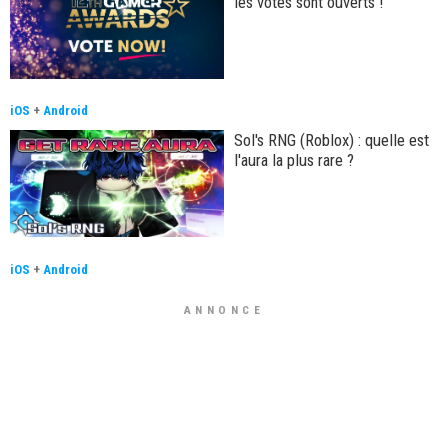
les votes sont ouverts !
iOS
+
Android
Sol's RNG (Roblox) : quelle est
l'aura la plus rare ?
iOS
+
Android
ANNONCE