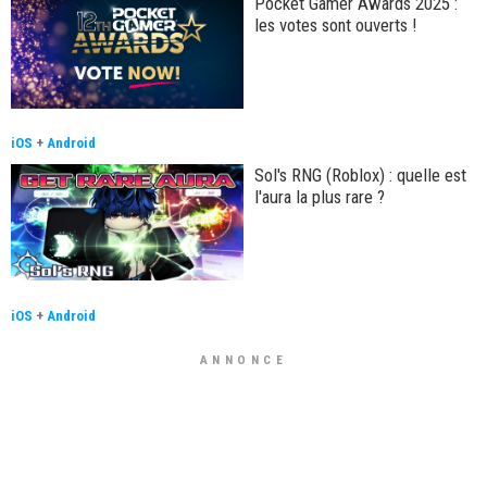
Pocket Gamer Awards 2025 :
les votes sont ouverts !
iOS
+
Android
Sol's RNG (Roblox) : quelle est
l'aura la plus rare ?
iOS
+
Android
ANNONCE