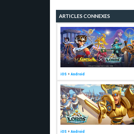
ARTICLES CONNEXES
iOS
+
Android
iOS
+
Android