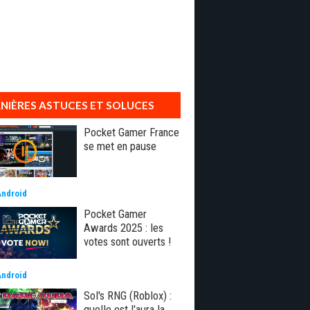
NIÈRES ASTUCES ET SOLUCES
Pocket Gamer France
se met en pause
Android
Pocket Gamer
Awards 2025 : les
votes sont ouverts !
Android
Sol's RNG (Roblox) :
quelle est l'aura la