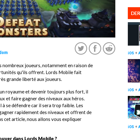
DER
gdom
iOS
+
ès nombreux joueurs, notamment en raison de
unités qu'ils offrent. Lords Mobile fait
très grande liberté aux joueurs.
iOS
+
n royaume et devenir toujours plus fort, il
x et faire gagner des niveaux aux héros.
à se défendre car il sera trop faible. Les
gagner rapidement des niveaux et offrent de
 cet article, nous allons vous expliquer
iOS
+
rouver dans Lords Mobile ?