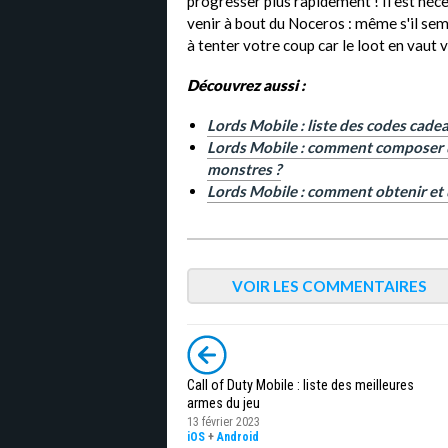
progresser plus rapidement ! Il est néc
venir à bout du Noceros : même s'il sembl
à tenter votre coup car le loot en vaut 
Découvrez aussi :
Lords Mobile : liste des codes cade
Lords Mobile : comment composer 
monstres ?
Lords Mobile : comment obtenir et u
VOIR LES COMMENTAIRES
Call of Duty Mobile : liste des meilleures
armes du jeu
13 février 2023
iOS
+
Android