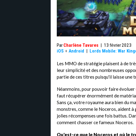
Par
Charlène Tavares
|
13 février 2023
iOS
+
Android
|
Lords Mobile: War Kin
Les MMO de stratégie plaisent à de tr
leur simplicité et des nombreuses opport
partie de ces titres puisqu'il laisse une 
Néanmoins, pour pouvoir faire évoluer u
faut récupérer énormément de matériau
Sans ça, votre royaume aura bien du mal 
monstres, comme le Noceros, aident à 
jolies récompenses une fois battus. Dans
comment chasser ce fameux Noceros.
Qu'est-ce que le Noceros et où le t