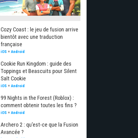
Cozy Coast : le jeu de fusion arrive
bientôt avec une traduction
française
iOS
+
Android
Cookie Run Kingdom : guide des
Toppings et Beascuits pour Silent
Salt Cookie
iOS
+
Android
99 Nights in the Forest (Roblox) :
comment obtenir toutes les fins ?
iOS
+
Android
Archero 2 : qu'est-ce que la Fusion
Avancée ?