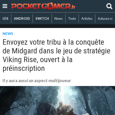
iOS
ANDROID
SWITCH
News
Tests
Articles
Astuces et 
NEWS
Envoyez votre tribu à la conquête
de Midgard dans le jeu de stratégie
Viking Rise, ouvert à la
préinscription
Il y aura aussi un aspect multijoueur