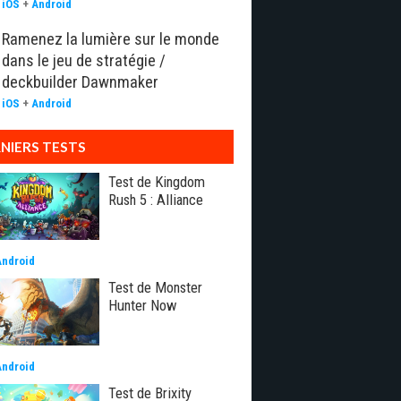
iOS
+
Android
Ramenez la lumière sur le monde
dans le jeu de stratégie /
deckbuilder Dawnmaker
iOS
+
Android
NIERS TESTS
Test de Kingdom
Rush 5 : Alliance
Android
Test de Monster
Hunter Now
Android
Test de Brixity