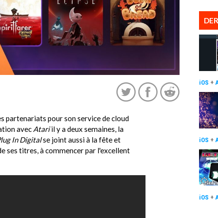
DER
iOS
+
s partenariats pour son service de cloud
ation avec
Atari
il y a deux semaines, la
lug In Digital
se joint aussi à la fête et
iOS
+
e ses titres, à commencer par l'excellent
iOS
+