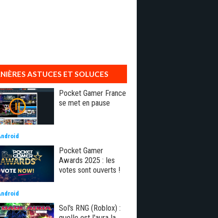
NIÈRES ASTUCES ET SOLUCES
Pocket Gamer France
se met en pause
Android
Pocket Gamer
Awards 2025 : les
votes sont ouverts !
Android
Sol's RNG (Roblox) :
quelle est l'aura la