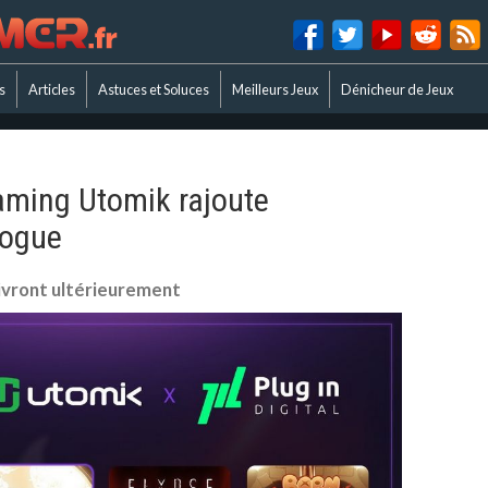
s
Articles
Astuces et Soluces
Meilleurs Jeux
Dénicheur de Jeux
aming Utomik rajoute
logue
uivront ultérieurement