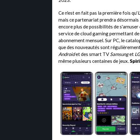
2023.
Ce n'est en fait pas la première fois qu'
mais ce partenariat prendra désormais 
encore plus de possibilités de s'amuser 
service de cloud gaming permettant de 
abonnement mensuel. Sur PC, le catalog
que des nouveautés sont régulièrement
Android
et des smart TV
Samsung
et
L
même plusieurs centaines de jeux.
Spiri