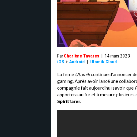
Par
Charlène Tavares
|
14 mars 2023
iOS
+
Android
|
Utomik Cloud
La firme
Utomik
continue d'annoncer de
gaming. Après avoir lancé une collabor
compagnie fait aujourd'hui savoir que
P
apportera au fur et à mesure plusieurs d
Spiritfarer
.