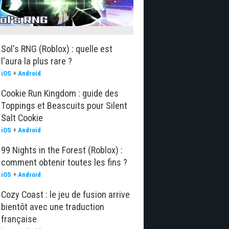
Sol's RNG (Roblox) : quelle est
l'aura la plus rare ?
iOS
+
Android
Cookie Run Kingdom : guide des
Toppings et Beascuits pour Silent
Salt Cookie
iOS
+
Android
99 Nights in the Forest (Roblox) :
comment obtenir toutes les fins ?
iOS
+
Android
Cozy Coast : le jeu de fusion arrive
bientôt avec une traduction
française