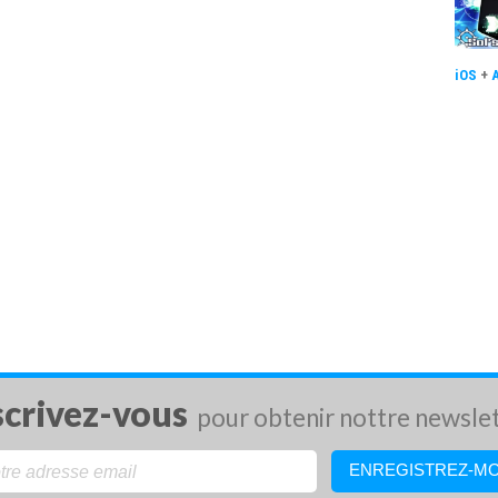
iOS
+
scrivez-vous
pour obtenir nottre newsle