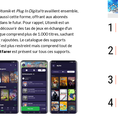
Utomik
et
Plug In Digital
travaillent ensemble,
aussi cette forme, offrant aux abonnés
dans le futur. Pour rappel,
Utomik
est un
1
découvrir des tas de jeux en échange d'un
ue comprend plus de 1.000 titres, sachant
 rajoutées. Le catalogue des supports
G
est plus restreint mais comprend tout de
2
tfarer
est présent sur tous ces supports.
3
4