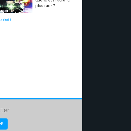
plus rare ?
Android
tter