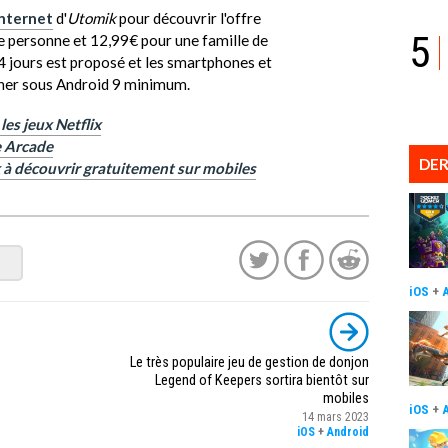
Internet
d'
Utomik
pour découvrir l'offre
5
e personne et 12,99€ pour une famille de
4 jours est proposé et les smartphones et
ner sous Android 9 minimum.
les jeux Netflix
e Arcade
DER
 à découvrir gratuitement sur mobiles
iOS
+
Le très populaire jeu de gestion de donjon
Legend of Keepers sortira bientôt sur
mobiles
iOS
+
14 mars 2023
iOS
+
Android