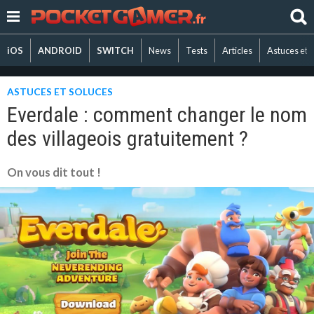
iOS
ANDROID
SWITCH
News
Tests
Articles
Astuces et 
ASTUCES ET SOLUCES
Everdale : comment changer le nom
des villageois gratuitement ?
On vous dit tout !