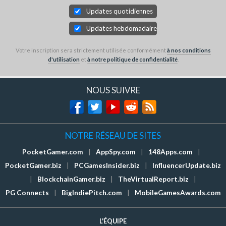
Updates quotidiennes
Updates hebdomadaires
Votre inscription sera strictement utilisée conformément
à nos conditions
d'utilisation
et
à notre politique de confidentialité
.
NOUS SUIVRE
NOTRE RÉSEAU DE SITES
PocketGamer.com
|
AppSpy.com
|
148Apps.com
|
PocketGamer.biz
|
PCGamesInsider.biz
|
InfluencerUpdate.biz
|
BlockchainGamer.biz
|
TheVirtualReport.biz
|
PG Connects
|
BigIndiePitch.com
|
MobileGamesAwards.com
L'ÉQUIPE