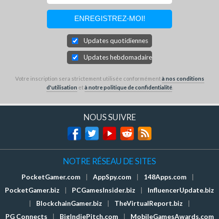
Updates quotidiennes
Updates hebdomadaires
Votre inscription sera strictement utilisée conformément
à nos conditions
d'utilisation
et
à notre politique de confidentialité
.
NOUS SUIVRE
NOTRE RÉSEAU DE SITES
PocketGamer.com
|
AppSpy.com
|
148Apps.com
|
PocketGamer.biz
|
PCGamesInsider.biz
|
InfluencerUpdate.biz
|
BlockchainGamer.biz
|
TheVirtualReport.biz
|
PG Connects
|
BigIndiePitch.com
|
MobileGamesAwards.com