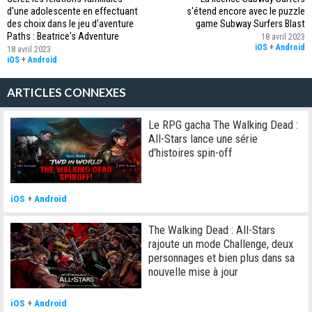
d'une adolescente en effectuant
s'étend encore avec le puzzle
des choix dans le jeu d'aventure
game Subway Surfers Blast
Paths : Beatrice's Adventure
18 avril 2023
iOS
+
Android
18 avril 2023
iOS
+
Android
ARTICLES CONNEXES
Le RPG gacha The Walking Dead :
All-Stars lance une série
d'histoires spin-off
iOS
+
Android
The Walking Dead : All-Stars
rajoute un mode Challenge, deux
personnages et bien plus dans sa
nouvelle mise à jour
iOS
+
Android