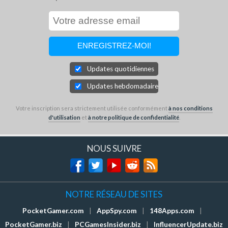
Updates quotidiennes
Updates hebdomadaires
Votre inscription sera strictement utilisée conformément
à nos conditions
d'utilisation
et
à notre politique de confidentialité
.
NOUS SUIVRE
NOTRE RÉSEAU DE SITES
PocketGamer.com
|
AppSpy.com
|
148Apps.com
|
PocketGamer.biz
|
PCGamesInsider.biz
|
InfluencerUpdate.biz