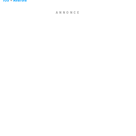
iOS
+
Android
ANNONCE