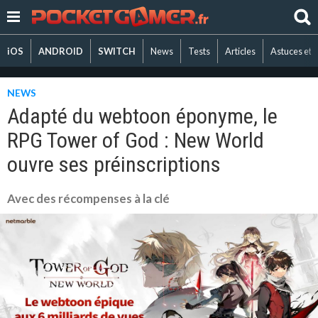
iOS
ANDROID
SWITCH
News
Tests
Articles
Astuces et 
NEWS
Adapté du webtoon éponyme, le
RPG Tower of God : New World
ouvre ses préinscriptions
Avec des récompenses à la clé