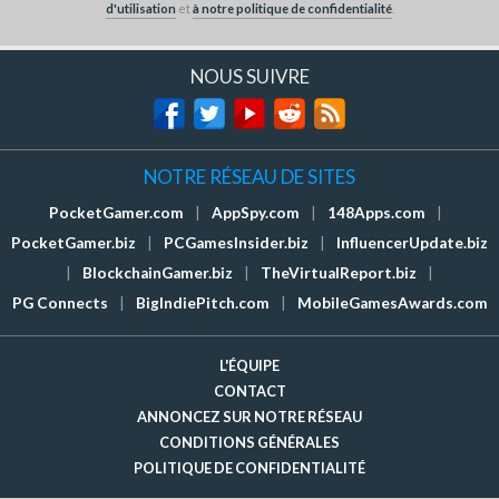
d'utilisation
et
à notre politique de confidentialité
.
NOUS SUIVRE
NOTRE RÉSEAU DE SITES
PocketGamer.com
|
AppSpy.com
|
148Apps.com
|
PocketGamer.biz
|
PCGamesInsider.biz
|
InfluencerUpdate.biz
|
BlockchainGamer.biz
|
TheVirtualReport.biz
|
PG Connects
|
BigIndiePitch.com
|
MobileGamesAwards.com
L'ÉQUIPE
CONTACT
ANNONCEZ SUR NOTRE RÉSEAU
CONDITIONS GÉNÉRALES
POLITIQUE DE CONFIDENTIALITÉ