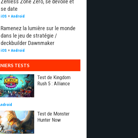
Zenless Zone Zero, se dévoile et
se date
iOS
+
Android
Ramenez la lumière sur le monde
dans le jeu de stratégie /
deckbuilder Dawnmaker
iOS
+
Android
NIERS TESTS
Test de Kingdom
Rush 5 : Alliance
Android
Test de Monster
Hunter Now