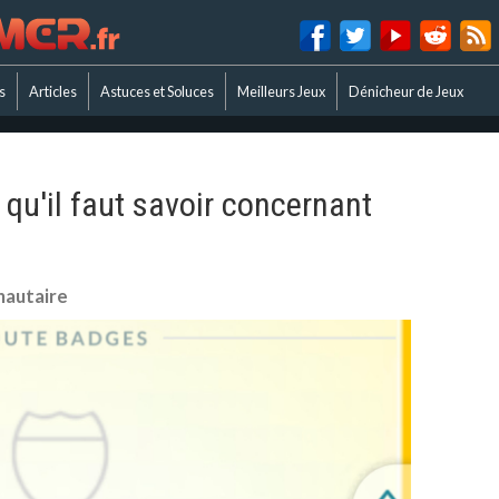
s
Articles
Astuces et Soluces
Meilleurs Jeux
Dénicheur de Jeux
qu'il faut savoir concernant
nautaire