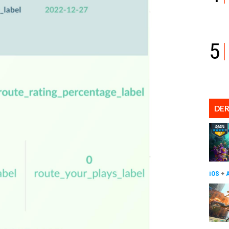
5
DER
iOS
+