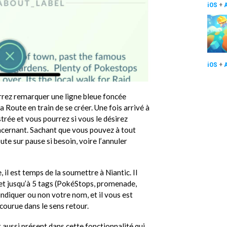
iOS
+
iOS
+
rez remarquer une ligne bleue foncée
la Route en train de se créer. Une fois arrivé à
trée et vous pourrez si vous le désirez
oncernant. Sachant que vous pouvez à tout
e sur pause si besoin, voire l’annuler
il est temps de la soumettre à Niantic. Il
n et jusqu’à 5 tags (PokéStops, promenade,
’indiquer ou non votre nom, et il vous est
courue dans le sens retour.
 aussi présent dans cette fonctionnalité qui