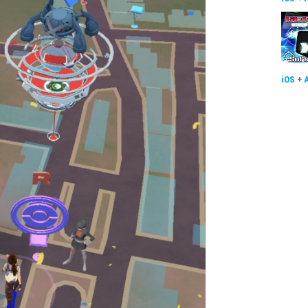
iOS
+