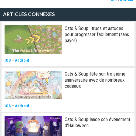
iOS
+
Android
ARTICLES CONNEXES
Cats & Soup : trucs et astuces
pour progresser facilement (sans
payer)
iOS
+
Android
Cats & Soup fête son troisième
anniversaire avec de nombreux
cadeaux
iOS
+
Android
Cats & Soup lance son événement
d'Halloween