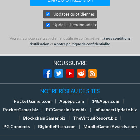
Updates quotidiennes
Updates hebdomadaires
Votre inscription sera strictement utilisée conformément
à nos conditions
d'utilisation
et
à notre politique de confidentialité
.
NOUS SUIVRE
NOTRE RÉSEAU DE SITES
PocketGamer.com
|
AppSpy.com
|
148Apps.com
|
PocketGamer.biz
|
PCGamesInsider.biz
|
InfluencerUpdate.biz
|
BlockchainGamer.biz
|
TheVirtualReport.biz
|
PG Connects
|
BigIndiePitch.com
|
MobileGamesAwards.com