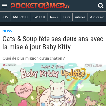
iOS
ANDROID
SWITCH
News
Tests
Articles
Astuces et 
NEWS
Cats & Soup fête ses deux ans avec
la mise à jour Baby Kitty
Quoi de plus mignon qu'un chaton ?