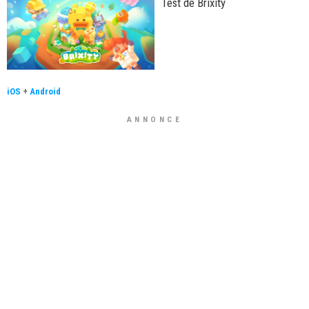
Test de Brixity
iOS
+
Android
ANNONCE