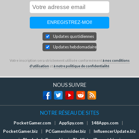
Updates quotidiennes
Updates hebdomadaires
Votre inscription sera strictement utilisée conformément
à nos conditions
d'utilisation
et
à notre politique de confidentialité
.
NOUS SUIVRE
NOTRE RÉSEAU DE SITES
PocketGamer.com
|
AppSpy.com
|
148Apps.com
|
PocketGamer.biz
|
PCGamesInsider.biz
|
InfluencerUpdate.biz