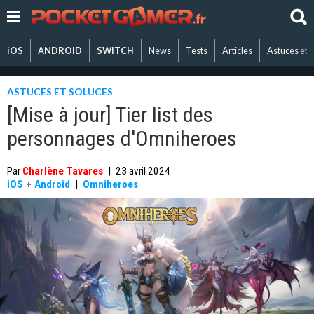
iOS
ANDROID
SWITCH
News
Tests
Articles
Astuces et 
ASTUCES ET SOLUCES
[Mise à jour] Tier list des
personnages d'Omniheroes
Par
Charlène Tavares
|
23 avril 2024
iOS
+
Android
|
Omniheroes