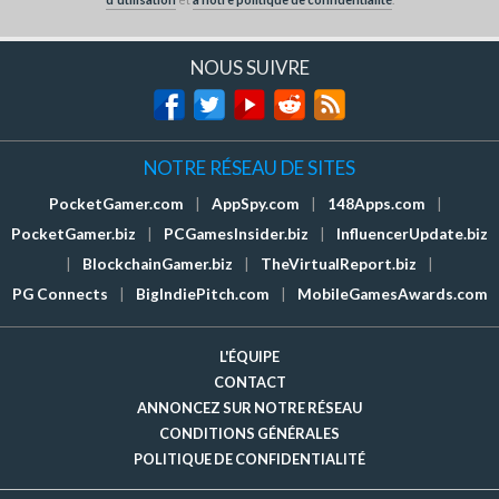
NOUS SUIVRE
NOTRE RÉSEAU DE SITES
PocketGamer.com
|
AppSpy.com
|
148Apps.com
|
PocketGamer.biz
|
PCGamesInsider.biz
|
InfluencerUpdate.biz
|
BlockchainGamer.biz
|
TheVirtualReport.biz
|
PG Connects
|
BigIndiePitch.com
|
MobileGamesAwards.com
L'ÉQUIPE
CONTACT
ANNONCEZ SUR NOTRE RÉSEAU
CONDITIONS GÉNÉRALES
POLITIQUE DE CONFIDENTIALITÉ