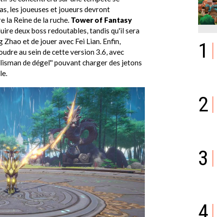
as, les joueuses et joueurs devront
 la Reine de la ruche.
Tower of Fantasy
duire deux boss redoutables, tandis qu'il sera
g Zhao et de jouer avec Fei Lian. Enfin,
1
oudre au sein de cette version 3.6, avec
alisman de dégel'' pouvant charger des jetons
le.
2
3
4