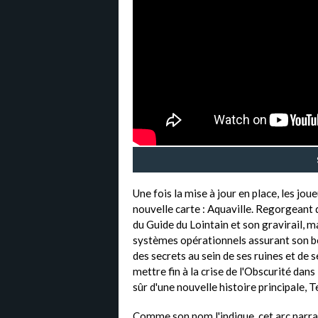
Une fois la mise à jour en place, les jo
nouvelle carte : Aquaville. Regorgeant
du Guide du Lointain et son gravirail, 
systèmes opérationnels assurant son b
des secrets au sein de ses ruines et de s
mettre fin à la crise de l'Obscurité da
sûr d'une nouvelle histoire principale,
Comme son nom l'indique, cet arc narra