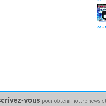
iOS
+
scrivez-vous
pour obtenir nottre newsle