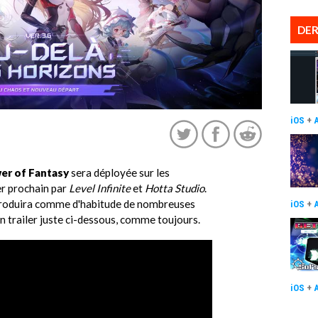
DER
iOS
+
er of Fantasy
sera déployée sur les
er prochain par
Level Infinite
et
Hotta Studio
.
troduira comme d'habitude de nombreuses
iOS
+
 trailer juste ci-dessous, comme toujours.
iOS
+