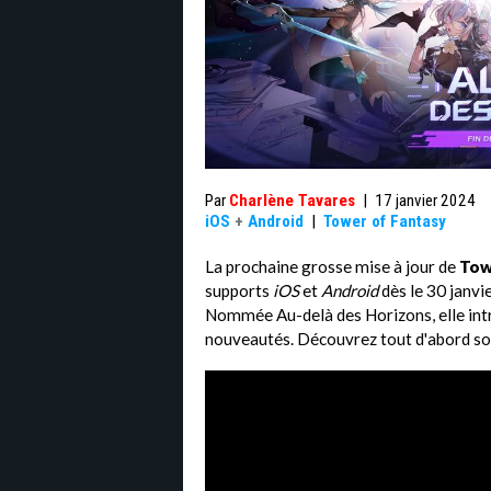
Par
Charlène Tavares
|
17 janvier 2024
iOS
+
Android
|
Tower of Fantasy
La prochaine grosse mise à jour de
Tow
supports
iOS
et
Android
dès le 30 janvi
Nommée Au-delà des Horizons, elle in
nouveautés. Découvrez tout d'abord son