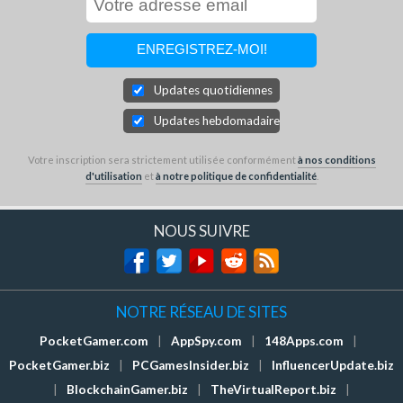
Updates quotidiennes
Updates hebdomadaires
Votre inscription sera strictement utilisée conformément
à nos conditions
d'utilisation
et
à notre politique de confidentialité
.
NOUS SUIVRE
NOTRE RÉSEAU DE SITES
PocketGamer.com
|
AppSpy.com
|
148Apps.com
|
PocketGamer.biz
|
PCGamesInsider.biz
|
InfluencerUpdate.biz
|
BlockchainGamer.biz
|
TheVirtualReport.biz
|