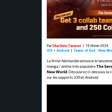
Par
Charlène Tavares
|
19 février 2024
iOS
+
Android
|
Tower of God : New Wo
La firme
Netmarble
annonce le lancemen
manga / anime très populaire
The Seve
New World
. Découvrez ci-dessous la 
sur les supports
iOS
et
Android
.