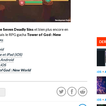
e Seven Deadly Sins
et bien plus encore en
çais le RPG gacha
Tower of God : New
ay
.
DER
oid
 et iPad (iOS)
r Android
 iOS
 of God : New World
iOS
+
iOS
+