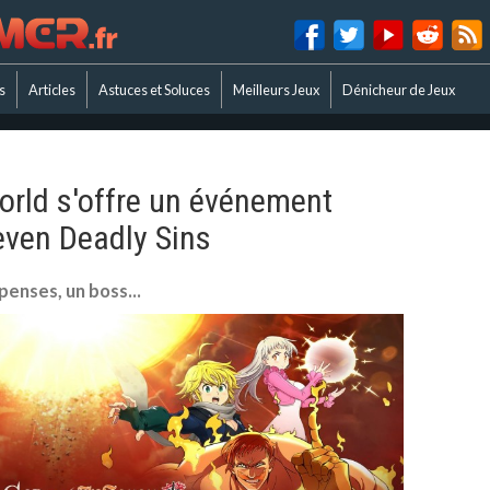
s
Articles
Astuces et Soluces
Meilleurs Jeux
Dénicheur de Jeux
orld s'offre un événement
even Deadly Sins
enses, un boss...