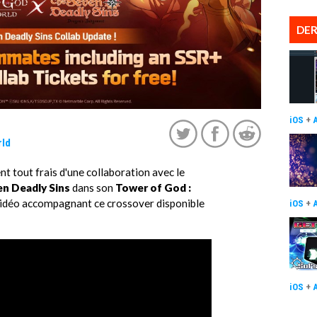
DER
iOS
+
rld
t tout frais d'une collaboration avec le
n Deadly Sins
dans son
Tower of God :
vidéo accompagnant ce crossover disponible
iOS
+
iOS
+