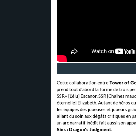
Cette collaboration entre
Tower of Go
prend tout d'abord la forme de trois per
SSR+ [L'élu] Escanor, SSR [Chaînes maud
éternelle] Elizabeth. Autant de héros qu
les équipes des joueuses et joueurs grâ
allant du soin aux dégâts critiques en p
un arc narratif inédit fait aussi son app
Sins : Dragon's Judgment
.