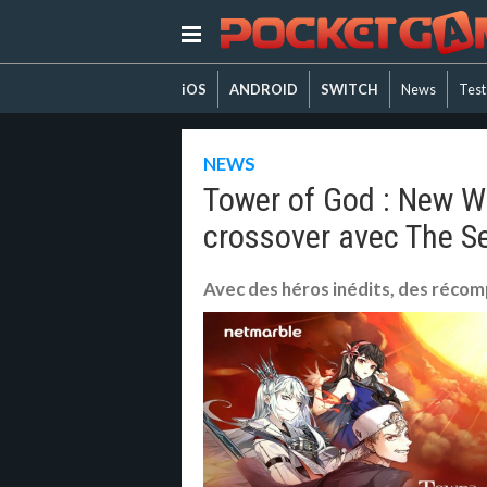
iOS
ANDROID
SWITCH
News
Test
NEWS
Tower of God : New W
crossover avec The S
Avec des héros inédits, des récomp