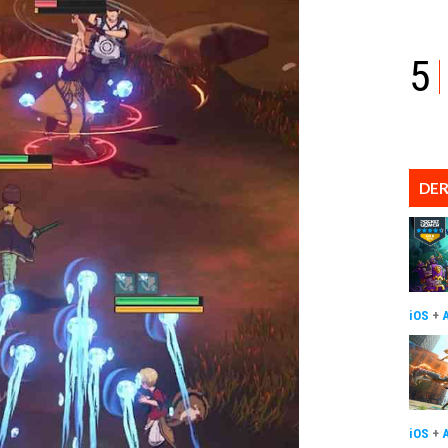
5
DER
iOS
+
iOS
+