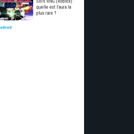
Sol's RNG (Roblox) :
quelle est l'aura la
plus rare ?
Android