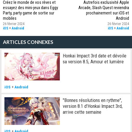
Créez le monde de vos rêves et
Autrefois exclusivité Apple
essayez des mini-jeux dans Eggy
Arcade, Slash Quest reviendra
Party, party game de sortie sur
prochainement sur iOS et
mobiles
Android
26 février 2024
26 février 2024
iOS
+
Android
iOS
+
Android
ARTICLES CONNEXES
Honkai Impact 3rd date et dévoile
sa version 8.5, Amour et lumière
iOS
+
Android
''Bonnes résolutions en rythme'',
version 8.1 d'Honkai Impact 3rd,
arrive cette semaine
iOS
+
Android