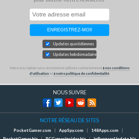
Updates quotidiennes
Updates hebdomadaires
Votre inscription sera strictement utilisée conformément
à nos conditions
d'utilisation
et
à notre politique de confidentialité
.
NOUS SUIVRE
NOTRE RÉSEAU DE SITES
PocketGamer.com
|
AppSpy.com
|
148Apps.com
|
PocketGamer.biz
|
PCGamesInsider.biz
|
InfluencerUpdate.biz