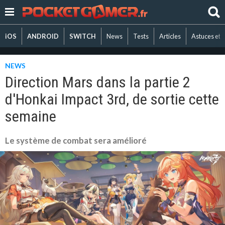
iOS
ANDROID
SWITCH
News
Tests
Articles
Astuces et 
NEWS
Direction Mars dans la partie 2
d'Honkai Impact 3rd, de sortie cette
semaine
Le système de combat sera amélioré