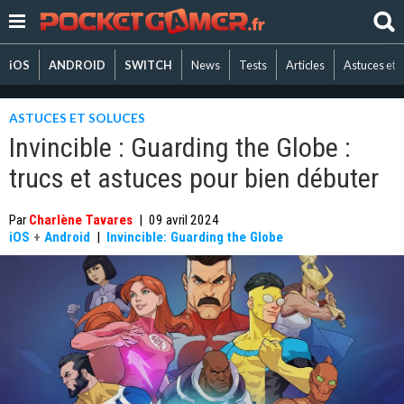
iOS
ANDROID
SWITCH
News
Tests
Articles
Astuces et 
ASTUCES ET SOLUCES
Invincible : Guarding the Globe :
trucs et astuces pour bien débuter
Par
Charlène Tavares
|
09 avril 2024
iOS
+
Android
|
Invincible: Guarding the Globe