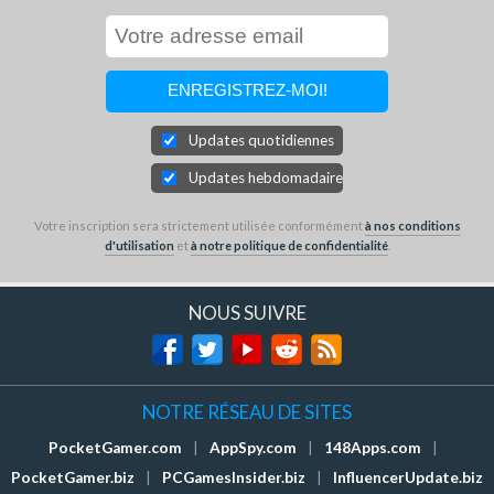
Updates quotidiennes
Updates hebdomadaires
Votre inscription sera strictement utilisée conformément
à nos conditions
d'utilisation
et
à notre politique de confidentialité
.
NOUS SUIVRE
NOTRE RÉSEAU DE SITES
PocketGamer.com
|
AppSpy.com
|
148Apps.com
|
PocketGamer.biz
|
PCGamesInsider.biz
|
InfluencerUpdate.biz