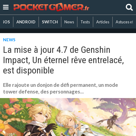
iOS
ANDROID
SWITCH
News
Tests
Articles
Astuces et 
NEWS
La mise à jour 4.7 de Genshin
Impact, Un éternel rêve entrelacé,
est disponible
Elle rajoute un donjon de défi permanent, un mode
tower defense, des personnages...