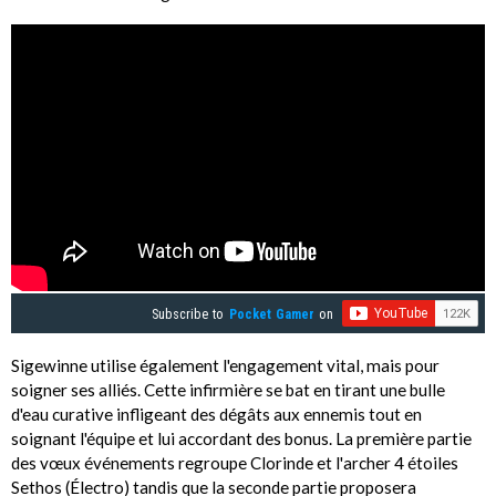
Subscribe to
Pocket Gamer
on
Sigewinne utilise également l'engagement vital, mais pour
soigner ses alliés. Cette infirmière se bat en tirant une bulle
d'eau curative infligeant des dégâts aux ennemis tout en
soignant l'équipe et lui accordant des bonus. La première partie
des vœux événements regroupe Clorinde et l'archer 4 étoiles
Sethos (Électro) tandis que la seconde partie proposera