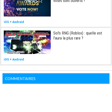
votes sont ouverts !
iOS
+
Android
Sol's RNG (Roblox) : quelle est
l'aura la plus rare ?
iOS
+
Android
COMMENTAIRES