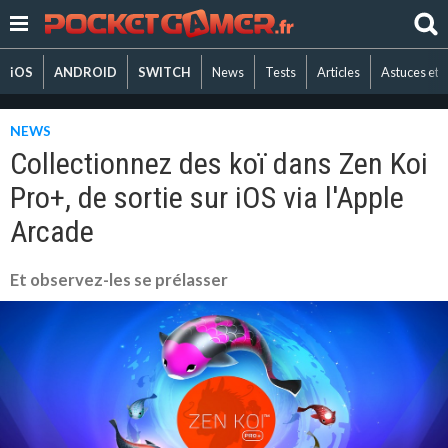
iOS
ANDROID
SWITCH
News
Tests
Articles
Astuces et 
NEWS
Collectionnez des koï dans Zen Koi
Pro+, de sortie sur iOS via l'Apple
Arcade
Et observez-les se prélasser