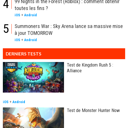
4
99 Nights in the Forest (Roblox) : comment obtenir
toutes les fins ?
iOS
+
Android
5
Summoners War : Sky Arena lance sa massive mise
à jour TOMORROW
iOS
+
Android
DERNIERS TESTS
Test de Kingdom Rush 5 :
Alliance
iOS
+
Android
Test de Monster Hunter Now