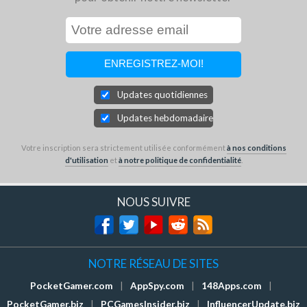
Updates quotidiennes
Updates hebdomadaires
Votre inscription sera strictement utilisée conformément
à nos conditions
d'utilisation
et
à notre politique de confidentialité
.
NOUS SUIVRE
NOTRE RÉSEAU DE SITES
PocketGamer.com
|
AppSpy.com
|
148Apps.com
|
PocketGamer.biz
|
PCGamesInsider.biz
|
InfluencerUpdate.biz