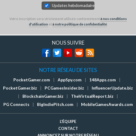
Updates hebdomadaires
Votre inscription sera strictement utilisée conformément
à nos conditions
d'utilisation
et
à notre politique de confidentialité
.
NOUS SUIVRE
NOTRE RÉSEAU DE SITES
PocketGamer.com
|
AppSpy.com
|
148Apps.com
|
PocketGamer.biz
|
PCGamesInsider.biz
|
InfluencerUpdate.biz
|
BlockchainGamer.biz
|
TheVirtualReport.biz
|
PG Connects
|
BigIndiePitch.com
|
MobileGamesAwards.com
L'ÉQUIPE
CONTACT
ANNONCEZ SUR NOTRE RÉSEAU