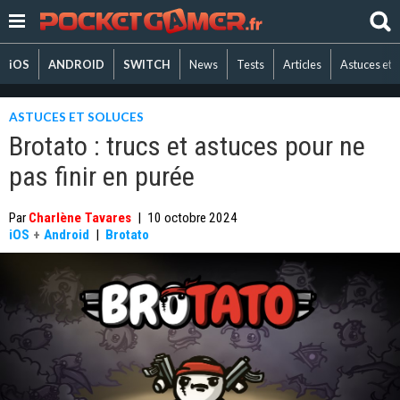
iOS
ANDROID
SWITCH
News
Tests
Articles
Astuces et 
ASTUCES ET SOLUCES
Brotato : trucs et astuces pour ne
pas finir en purée
Par
Charlène Tavares
|
10 octobre 2024
iOS
+
Android
|
Brotato