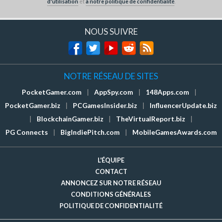
d'utilisation
et
à notre politique de confidentialité
.
NOUS SUIVRE
NOTRE RÉSEAU DE SITES
PocketGamer.com
|
AppSpy.com
|
148Apps.com
|
PocketGamer.biz
|
PCGamesInsider.biz
|
InfluencerUpdate.biz
|
BlockchainGamer.biz
|
TheVirtualReport.biz
|
PG Connects
|
BigIndiePitch.com
|
MobileGamesAwards.com
L'ÉQUIPE
CONTACT
ANNONCEZ SUR NOTRE RÉSEAU
CONDITIONS GÉNÉRALES
POLITIQUE DE CONFIDENTIALITÉ