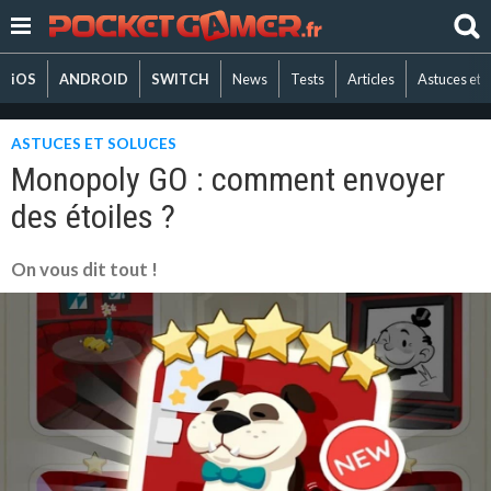
iOS
ANDROID
SWITCH
News
Tests
Articles
Astuces et 
ASTUCES ET SOLUCES
Monopoly GO : comment envoyer
des étoiles ?
On vous dit tout !