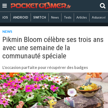
iOS
ANDROID
SWITCH
News
Tests
Articles
Astuces et 
NEWS
Pikmin Bloom célèbre ses trois ans
avec une semaine de la
communauté spéciale
L'occasion parfaite pour récupérer des badges