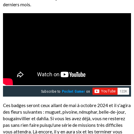
derniers mois.
Subscribe to
Pocket Gamer
on
Ces badges seront ceux allant de mai à octobre 2024 et il s'agira
des fleurs suivantes : muguet, pivoine, nénuphar, belle-de-jour,
bougainvillier et dahlia. Si vous les avez déjà, vous ne resterez
pas sans rien faire puisqu'une série de missions très difficiles
vous attendra. Là encore, il y en aura six et les terminer vous