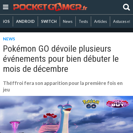
iOS
ANDROID
SWITCH
News
Tests
Articles
Astuces et 
NEWS
Pokémon GO dévoile plusieurs
événements pour bien débuter le
mois de décembre
Théffroi fera son apparition pour la première fois en
jeu