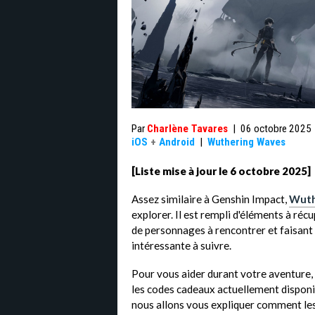
Par
Charlène Tavares
|
06 octobre 2025
iOS
+
Android
|
Wuthering Waves
[Liste mise à jour le 6 octobre 2025]
Assez similaire à Genshin Impact,
Wuth
explorer. Il est rempli d'éléments à réc
de personnages à rencontrer et faisant 
intéressante à suivre.
Pour vous aider durant votre aventure,
les codes cadeaux actuellement dispon
nous allons vous expliquer comment les