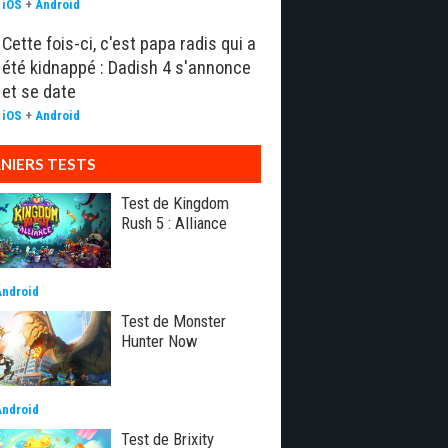
iOS
+
Android
Cette fois-ci, c'est papa radis qui a
été kidnappé : Dadish 4 s'annonce
et se date
iOS
+
Android
NIERS TESTS
Test de Kingdom
Rush 5 : Alliance
Android
Test de Monster
Hunter Now
Android
Test de Brixity