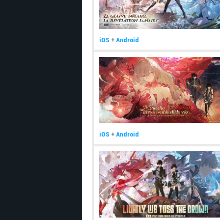
iOS
+
Android
iOS
+
Android