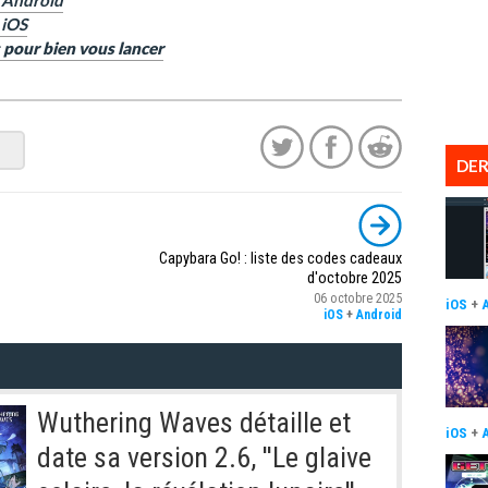
r Android
 iOS
 pour bien vous lancer
DER
Capybara Go! : liste des codes cadeaux
d'octobre 2025
06 octobre 2025
iOS
+
iOS
+
Android
Wuthering Waves détaille et
iOS
+
date sa version 2.6, ''Le glaive