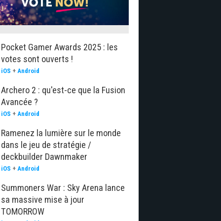
Pocket Gamer Awards 2025 : les
votes sont ouverts !
iOS
+
Android
Archero 2 : qu'est-ce que la Fusion
Avancée ?
iOS
+
Android
Ramenez la lumière sur le monde
dans le jeu de stratégie /
deckbuilder Dawnmaker
iOS
+
Android
Summoners War : Sky Arena lance
sa massive mise à jour
TOMORROW