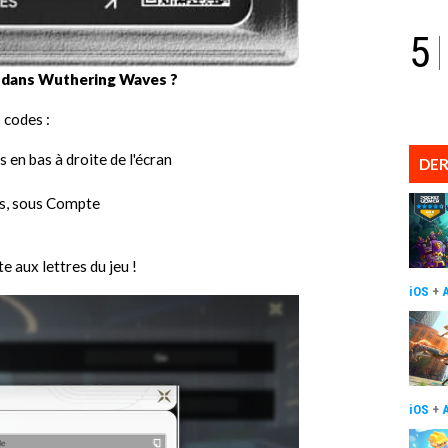
5
 dans Wuthering Waves ?
 codes :
 en bas à droite de l'écran
DER
es, sous Compte
e aux lettres du jeu !
iOS
+
iOS
+