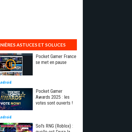
NIÈRES ASTUCES ET SOLUCES
Pocket Gamer France
se met en pause
Android
Pocket Gamer
Awards 2025 : les
votes sont ouverts !
Android
Sol's RNG (Roblox) :
quelle est l'aura la