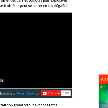
romet des parties toujours plus explosives.
un troisième peut se lancer en cas d'égalité.
ART
Subscribe to
Pocket Gamer
on
fait son grand retour avec ses têtes