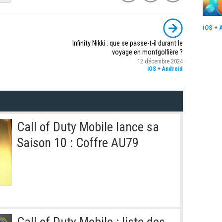
iOS
+
Infinity Nikki : que se passe-t-il durant le
voyage en montgolfière ?
12 décembre 2024
iOS
+
Android
Call of Duty Mobile lance sa
Saison 10 : Coffre AU79
Call of Duty Mobile : liste des