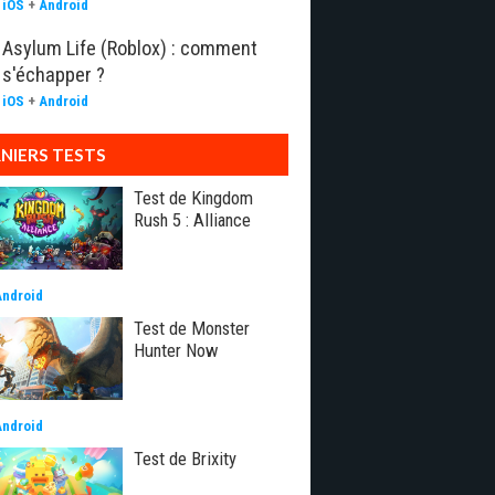
iOS
+
Android
Asylum Life (Roblox) : comment
s'échapper ?
iOS
+
Android
NIERS TESTS
Test de Kingdom
Rush 5 : Alliance
Android
Test de Monster
Hunter Now
Android
Test de Brixity