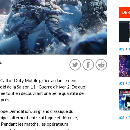
DER
iOS
+
4
de Call of Duty Mobile grâce au lancement
iOS
+
oid de la Saison 11 : Guerre d'hiver 2. De quoi
nnée tout en découvrant une belle quantité de
 près.
mode Démolition, un grand classique du
quipes alternent entre attaque et défense,
iOS
+
re. Pendant les matchs, les opérateurs