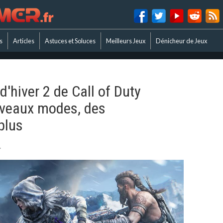
s
Articles
Astuces et Soluces
Meilleurs Jeux
Dénicheur de Jeux
d'hiver 2 de Call of Duty
uveaux modes, des
plus
r