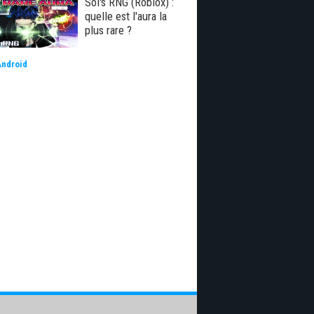
Sol's RNG (Roblox) :
quelle est l'aura la
plus rare ?
Android