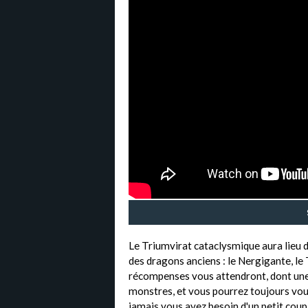
Le Triumvirat cataclysmique aura lieu 
des dragons anciens : le Nergigante, le
récompenses vous attendront, dont une
monstres, et vous pourrez toujours vous
jamais vous avez besoin d'un petit coup