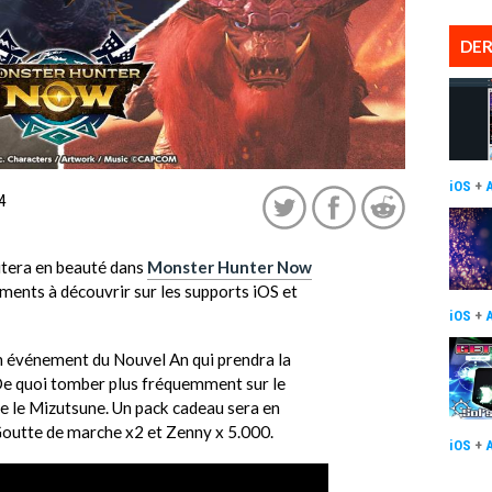
DER
iOS
+
4
butera en beauté dans
Monster Hunter Now
ents à découvrir sur les supports iOS et
iOS
+
un événement du Nouvel An qui prendra la
De quoi tomber plus fréquemment sur le
re le Mizutsune. Un pack cadeau sera en
 Goutte de marche x2 et Zenny x 5.000.
iOS
+