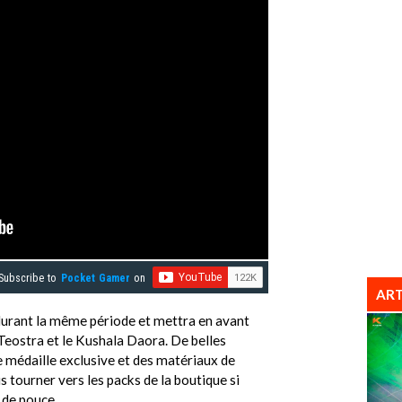
Subscribe to
Pocket Gamer
on
ART
durant la même période et mettra en avant
 Teostra et le Kushala Daora. De belles
 médaille exclusive et des matériaux de
 tourner vers les packs de la boutique si
 de pouce.