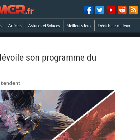
s
Articles
Astuces et Soluces
Meilleurs Jeux
Dénicheur de Jeux
dévoile son programme du
ttendent