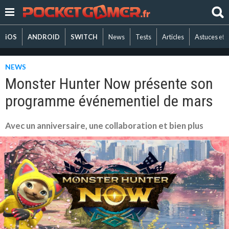
iOS
ANDROID
SWITCH
News
Tests
Articles
Astuces et 
NEWS
Monster Hunter Now présente son
programme événementiel de mars
Avec un anniversaire, une collaboration et bien plus