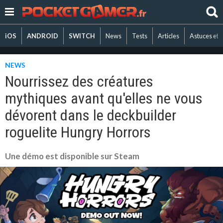
iOS
ANDROID
SWITCH
News
Tests
Articles
Astuces et 
NEWS
Nourrissez des créatures
mythiques avant qu'elles ne vous
dévorent dans le deckbuilder
roguelite Hungry Horrors
Une démo est disponible sur Steam