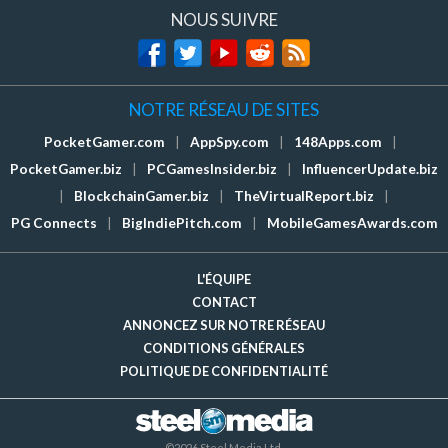
NOUS SUIVRE
NOTRE RÉSEAU DE SITES
PocketGamer.com
|
AppSpy.com
|
148Apps.com
|
PocketGamer.biz
|
PCGamesInsider.biz
|
InfluencerUpdate.biz
|
BlockchainGamer.biz
|
TheVirtualReport.biz
|
PG Connects
|
BigIndiePitch.com
|
MobileGamesAwards.com
L'ÉQUIPE
CONTACT
ANNONCEZ SUR NOTRE RÉSEAU
CONDITIONS GÉNÉRALES
POLITIQUE DE CONFIDENTIALITÉ
©2026 Steel Media Ltd.