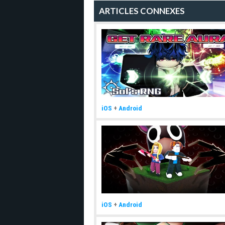
ARTICLES CONNEXES
iOS
+
Android
iOS
+
Android