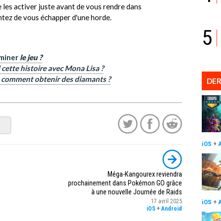
 les activer juste avant de vous rendre dans
tez de vous échapper d'une horde.
5
rminer
le jeu ?
cette histoire avec Mona Lisa ?
 comment obtenir des diamants ?
DER
iOS
+
Méga-Kangourex reviendra
prochainement dans Pokémon GO grâce
à une nouvelle Journée de Raids
17 avril 2025
iOS
+
iOS
+
Android