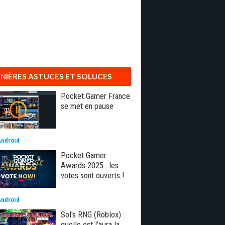
NIÈRES ASTUCES ET SOLUCES
Pocket Gamer France
se met en pause
Android
Pocket Gamer
Awards 2025 : les
votes sont ouverts !
Android
Sol's RNG (Roblox) :
quelle est l'aura la