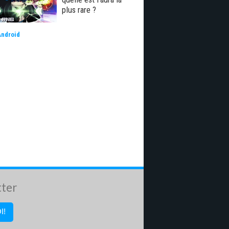
plus rare ?
Android
tter