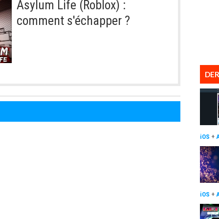
Asylum Life (Roblox) :
comment s'échapper ?
DER
iOS
+
iOS
+