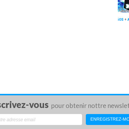
iOS
+
scrivez-vous
pour obtenir nottre newsle