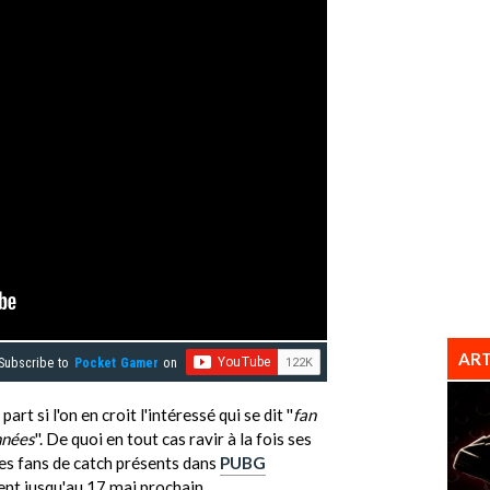
ART
Subscribe to
Pocket Gamer
on
rt si l'on en croit l'intéressé qui se dit ''
fan
nnées
''. De quoi en tout cas ravir à la fois ses
les fans de catch présents dans
PUBG
nt jusqu'au 17 mai prochain.