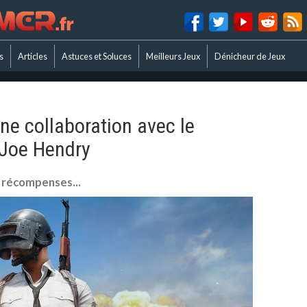
s
Articles
Astuces et Soluces
Meilleurs Jeux
Dénicheur de Jeux
ne collaboration avec le
 Joe Hendry
s récompenses...