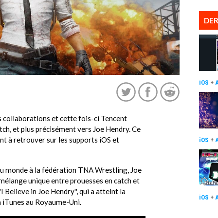
DER
iOS
+
 collaborations et cette fois-ci Tencent
tch, et plus précisément vers Joe Hendry. Ce
nt à retrouver sur les supports iOS et
iOS
+
du monde à la fédération TNA Wrestling, Joe
 mélange unique entre prouesses en catch et
''I Believe in Joe Hendry'', qui a atteint la
iOS
+
n iTunes au Royaume-Uni.