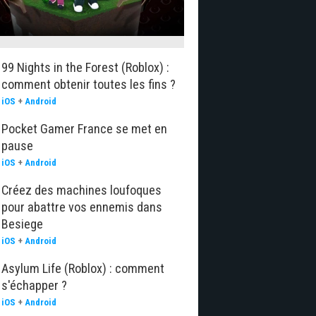
99 Nights in the Forest (Roblox) :
comment obtenir toutes les fins ?
iOS
+
Android
Pocket Gamer France se met en
pause
iOS
+
Android
Créez des machines loufoques
pour abattre vos ennemis dans
Besiege
iOS
+
Android
Asylum Life (Roblox) : comment
s'échapper ?
iOS
+
Android