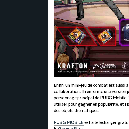
Enfin, un mini-jeu de combat est aussi à
collaboration. Il renferme une version p
personnage principal de PUBG Mobile. 
utiliser pour gagner en popularité, et l
des objets thématiques.
PUBG MOBILE
est à télécharger gratui
le
Google Play
.