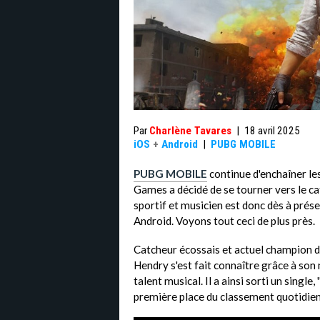
Par
Charlène Tavares
|
18 avril 2025
iOS
+
Android
|
PUBG MOBILE
PUBG MOBILE
continue d'enchaîner les
Games a décidé de se tourner vers le ca
sportif et musicien est donc dès à prése
Android. Voyons tout ceci de plus près.
Catcheur écossais et actuel champion 
Hendry s'est fait connaître grâce à son
talent musical. Il a ainsi sorti un single, 
première place du classement quotidie