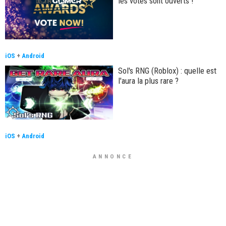
les votes sont ouverts !
iOS
+
Android
Sol's RNG (Roblox) : quelle est
l'aura la plus rare ?
iOS
+
Android
ANNONCE