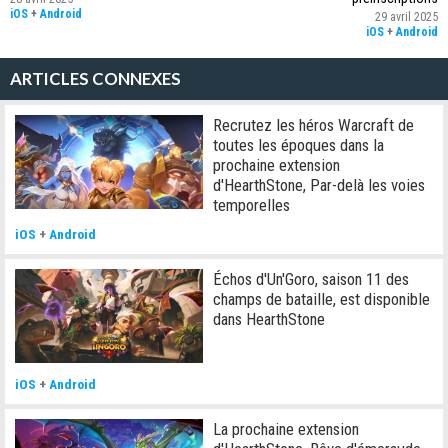
iOS
+
Android
29 avril 2025
iOS
+
Android
ARTICLES CONNEXES
Recrutez les héros Warcraft de
toutes les époques dans la
prochaine extension
d'HearthStone, Par-delà les voies
temporelles
iOS
+
Android
Échos d'Un'Goro, saison 11 des
champs de bataille, est disponible
dans HearthStone
iOS
+
Android
La prochaine extension