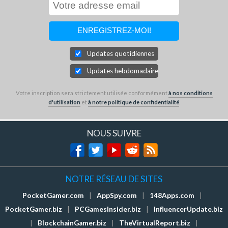
Updates quotidiennes
Updates hebdomadaires
Votre inscription sera strictement utilisée conformément
à nos conditions
d'utilisation
et
à notre politique de confidentialité
.
NOUS SUIVRE
NOTRE RÉSEAU DE SITES
PocketGamer.com
|
AppSpy.com
|
148Apps.com
|
PocketGamer.biz
|
PCGamesInsider.biz
|
InfluencerUpdate.biz
|
BlockchainGamer.biz
|
TheVirtualReport.biz
|