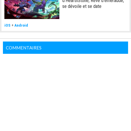
d'HearthStone, Rêve d'émeraude,
se dévoile et se date
iOS
+
Android
COMMENTAIRES