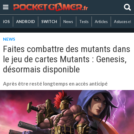
iOS
ANDROID
SWITCH
News
Tests
Articles
Astuces et 
NEWS
Faites combattre des mutants dans
le jeu de cartes Mutants : Genesis,
désormais disponible
Après être resté longtemps en accès anticipé