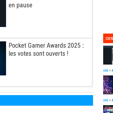
en pause
DER
Pocket Gamer Awards 2025 :
les votes sont ouverts !
iOS
+
iOS
+