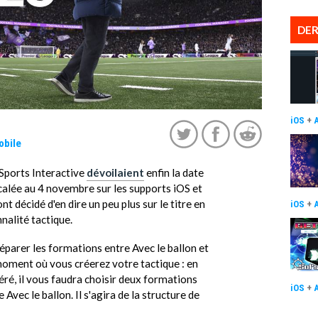
DER
iOS
+
obile
 Sports Interactive
dévoilaient
enfin la date
calée au 4 novembre sur les supports iOS et
t décidé d'en dire un peu plus sur le titre en
iOS
+
nnalité tactique.
parer les formations entre Avec le ballon et
 moment où vous créerez votre tactique : en
féré, il vous faudra choisir deux formations
iOS
+
Avec le ballon. Il s'agira de la structure de