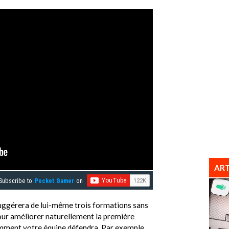
ART
Subscribe to
Pocket Gamer
on
 suggérera de lui-même trois formations sans
our améliorer naturellement la première
mment votre équipe défendra. Par exemple,