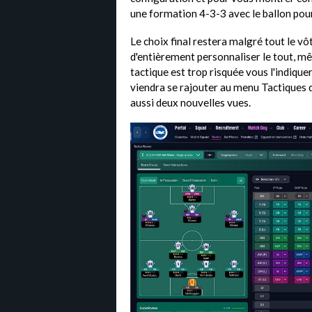
une formation 4-3-3 avec le ballon pour
Le choix final restera malgré tout le vôt
d'entièrement personnaliser le tout, mê
tactique est trop risquée vous l'indiquer
viendra se rajouter au menu Tactiques q
aussi deux nouvelles vues.