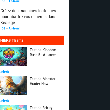
iOS
+
Android
Créez des machines loufoques
pour abattre vos ennemis dans
Besiege
iOS
+
Android
NIERS TESTS
Test de Kingdom
Rush 5 : Alliance
Android
Test de Monster
Hunter Now
Android
Test de Brixity