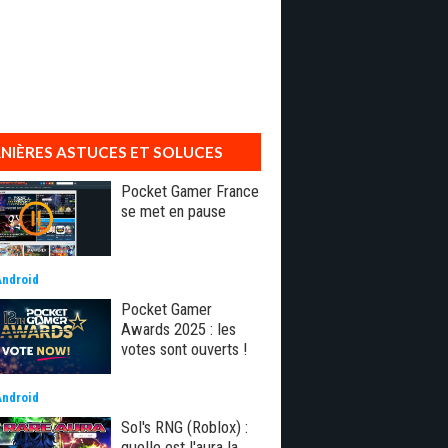
NIÈRES ASTUCES ET SOLUCES
Pocket Gamer France
se met en pause
Android
Pocket Gamer
Awards 2025 : les
votes sont ouverts !
Android
Sol's RNG (Roblox) :
quelle est l'aura la