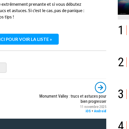
te extrêmement prenante et si vous débutez
cs et astuces. Si c'est le cas, pas de panique :
s tips !
1
CI POUR VOIR LA LISTE »
2
3
Monument Valley : trucs et astuces pour
bien progresser
11 novembre 2025
iOS
+
Android
4