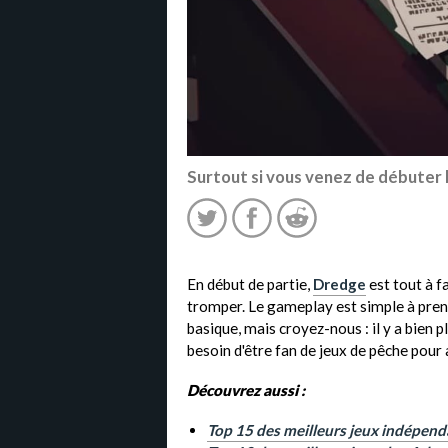
Surtout si vous venez de débuter 
En début de partie,
Dredge
est tout à f
tromper. Le gameplay est simple à prend
basique, mais croyez-nous : il y a bien p
besoin d'être fan de jeux de pêche pour a
Découvrez aussi :
Top 15 des meilleurs jeux indépend