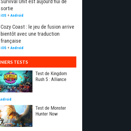
Survival Unit est aujourd'hui de
sortie
iOS
+
Android
Cozy Coast : le jeu de fusion arrive
bientôt avec une traduction
française
iOS
+
Android
NIERS TESTS
Test de Kingdom
Rush 5 : Alliance
Android
Test de Monster
Hunter Now