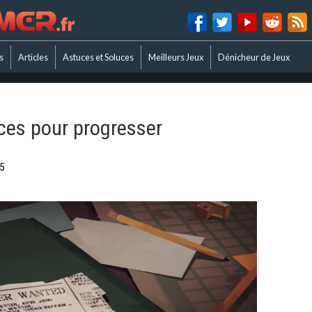
s
Articles
Astuces et Soluces
Meilleurs Jeux
Dénicheur de Jeux
uces pour progresser
5