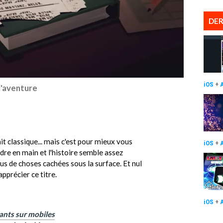
DER
iOS
+
l'aventure
ait classique... mais c'est pour mieux vous
iOS
+
re en main et l'histoire semble assez
lus de choses cachées sous la surface. Et nul
pprécier ce titre.
iOS
+
ants sur mobiles