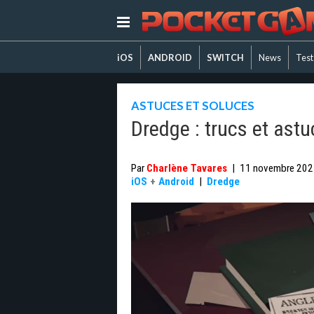
iOS
ANDROID
SWITCH
News
Test
ASTUCES ET SOLUCES
Dredge : trucs et ast
Par
Charlène Tavares
|
11 novembre 202
iOS
+
Android
|
Dredge