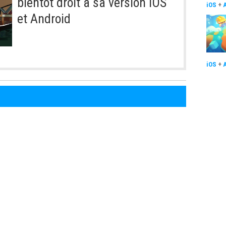
bientôt droit à sa version iOS
iOS
+
et Android
iOS
+