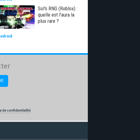
Sol's RNG (Roblox) :
quelle est l'aura la
plus rare ?
Android
tter
e de confidentialité
.