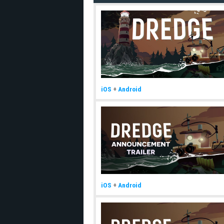
iOS
+
Android
iOS
+
Android