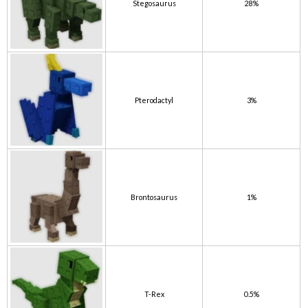
Stegosaurus
28%
Pterodactyl
3%
Brontosaurus
1%
T-Rex
0.5%