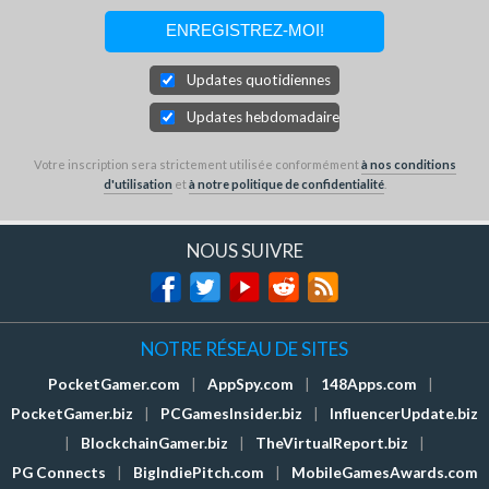
Updates quotidiennes
Updates hebdomadaires
Votre inscription sera strictement utilisée conformément
à nos conditions
d'utilisation
et
à notre politique de confidentialité
.
NOUS SUIVRE
NOTRE RÉSEAU DE SITES
PocketGamer.com
|
AppSpy.com
|
148Apps.com
|
PocketGamer.biz
|
PCGamesInsider.biz
|
InfluencerUpdate.biz
|
BlockchainGamer.biz
|
TheVirtualReport.biz
|
PG Connects
|
BigIndiePitch.com
|
MobileGamesAwards.com