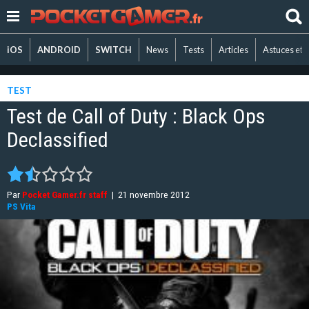
iOS
ANDROID
SWITCH
News
Tests
Articles
Astuces et 
TEST
Test de Call of Duty : Black Ops
Declassified
Par
Pocket Gamer.fr staff
|
21 novembre 2012
PS Vita