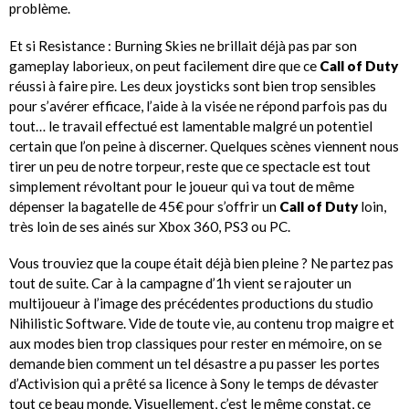
problème.
Et si Resistance : Burning Skies ne brillait déjà pas par son
gameplay laborieux, on peut facilement dire que ce
Call of Duty
réussi à faire pire. Les deux joysticks sont bien trop sensibles
pour s’avérer efficace, l’aide à la visée ne répond parfois pas du
tout… le travail effectué est lamentable malgré un potentiel
certain que l’on peine à discerner. Quelques scènes viennent nous
tirer un peu de notre torpeur, reste que ce spectacle est tout
simplement révoltant pour le joueur qui va tout de même
dépenser la bagatelle de 45€ pour s’offrir un
Call of Duty
loin,
très loin de ses ainés sur Xbox 360, PS3 ou PC.
Vous trouviez que la coupe était déjà bien pleine ? Ne partez pas
tout de suite. Car à la campagne d’1h vient se rajouter un
multijoueur à l’image des précédentes productions du studio
Nihilistic Software. Vide de toute vie, au contenu trop maigre et
aux modes bien trop classiques pour rester en mémoire, on se
demande bien comment un tel désastre a pu passer les portes
d’Activision qui a prêté sa licence à Sony le temps de dévaster
tout ce beau monde. Visuellement, c’est le même constat, ce