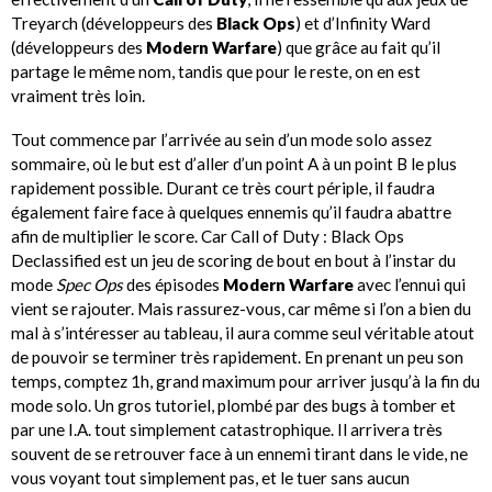
Treyarch (développeurs des
Black Ops
) et d’Infinity Ward
(développeurs des
Modern Warfare
) que grâce au fait qu’il
partage le même nom, tandis que pour le reste, on en est
vraiment très loin.
Tout commence par l’arrivée au sein d’un mode solo assez
sommaire, où le but est d’aller d’un point A à un point B le plus
rapidement possible. Durant ce très court périple, il faudra
également faire face à quelques ennemis qu’il faudra abattre
afin de multiplier le score. Car Call of Duty : Black Ops
Declassified est un jeu de scoring de bout en bout à l’instar du
mode
Spec Ops
des épisodes
Modern Warfare
avec l’ennui qui
vient se rajouter. Mais rassurez-vous, car même si l’on a bien du
mal à s’intéresser au tableau, il aura comme seul véritable atout
de pouvoir se terminer très rapidement. En prenant un peu son
temps, comptez 1h, grand maximum pour arriver jusqu’à la fin du
mode solo. Un gros tutoriel, plombé par des bugs à tomber et
par une I.A. tout simplement catastrophique. Il arrivera très
souvent de se retrouver face à un ennemi tirant dans le vide, ne
vous voyant tout simplement pas, et le tuer sans aucun