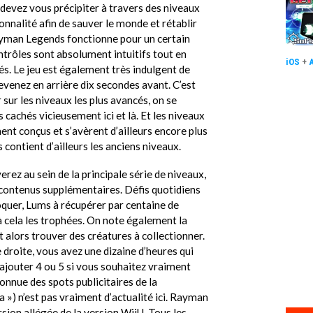
 devez vous précipiter à travers des niveaux
onnalité afin de sauver le monde et rétablir
yman Legends fonctionne pour un certain
ntrôles sont absolument intuitifs tout en
iOS
+
s. Le jeu est également très indulgent de
venez en arrière dix secondes avant. C’est
 sur les niveaux les plus avancés, on se
 cachés vicieusement ici et là. Et les niveaux
t conçus et s’avèrent d’ailleurs encore plus
 contient d’ailleurs les anciens niveaux.
rez au sein de la principale série de niveaux,
ontenus supplémentaires. Défis quotidiens
quer, Lums à récupérer par centaine de
 à cela les trophées. On note également la
t alors trouver des créatures à collectionner.
ne droite, vous avez une dizaine d’heures qui
ajouter 4 ou 5 si vous souhaitez vraiment
onnue des spots publicitaires de la
a ») n’est pas vraiment d’actualité ici. Rayman
sion allégée de la version WiiU. Tous les