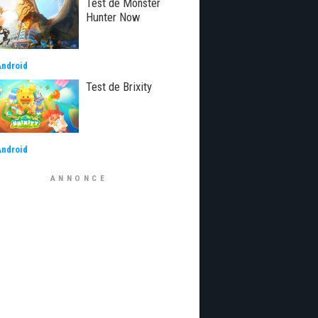
Test de Monster
Hunter Now
Android
Test de Brixity
Android
ANNONCE