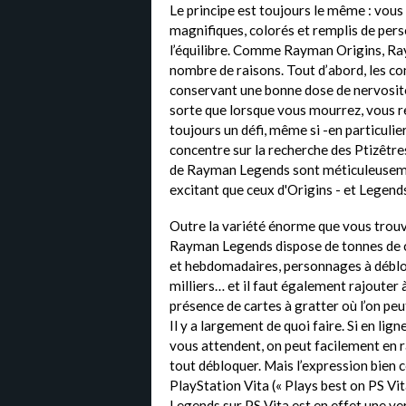
Le principe est toujours le même : vous
magnifiques, colorés et remplis de pers
l’équilibre. Comme Rayman Origins, Ra
nombre de raisons. Tout d’abord, les co
conservant une bonne dose de nervosité
sorte que lorsque vous mourrez, vous re
toujours un défi, même si -en particulier
concentre sur la recherche des Ptizêtres
de Rayman Legends sont méticuleusemen
excitant que ceux d'Origins - et Legends
Outre la variété énorme que vous trouve
Rayman Legends dispose de tonnes de c
et hebdomadaires, personnages à déblo
milliers… et il faut également rajouter
présence de cartes à gratter où l’on peu
Il y a largement de quoi faire. Si en lig
vous attendent, on peut facilement en r
tout débloquer. Mais l’expression bien c
PlayStation Vita (« Plays best on PS Vit
Legends sur PS Vita est en effet une ver