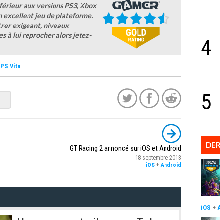
férieur aux versions PS3, Xbox
n excellent jeu de plateforme.
trer exigeant, niveaux
es à lui reprocher alors jetez-
4
PS Vita
5
DER
GT Racing 2 annoncé sur iOS et Android
18 septembre 2013
iOS
+
Android
iOS
+