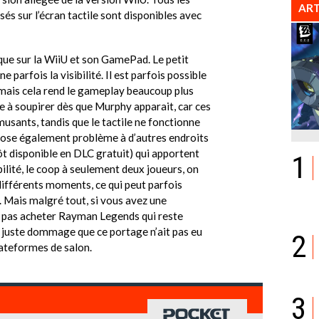
ART
s sur l’écran tactile sont disponibles avec
 que sur la WiiU et son GamePad. Le petit
 parfois la visibilité. Il est parfois possible
, mais cela rend le gameplay beaucoup plus
ve à soupirer dès que Murphy apparait, car ces
sants, tandis que le tactile ne fonctionne
 pose également problème à d’autres endroits
t disponible en DLC gratuit) qui apportent
1
ilité, le coop à seulement deux joueurs, on
différents moments, ce qui peut parfois
n. Mais malgré tout, si vous avez une
ne pas acheter Rayman Legends qui reste
st juste dommage que ce portage n’ait pas eu
2
lateformes de salon.
3