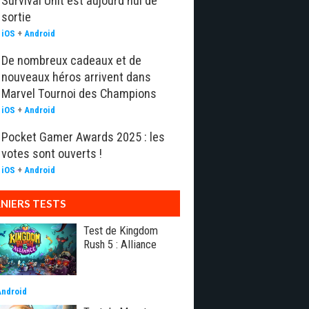
Survival Unit est aujourd'hui de
sortie
iOS
+
Android
De nombreux cadeaux et de
nouveaux héros arrivent dans
Marvel Tournoi des Champions
iOS
+
Android
Pocket Gamer Awards 2025 : les
votes sont ouverts !
iOS
+
Android
NIERS TESTS
Test de Kingdom
Rush 5 : Alliance
Android