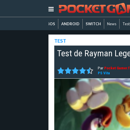
iOS
ANDROID
SWITCH
News
Test
TEST
Test de Rayman Leg
Par
Pocket Gamer.fr
PS Vita