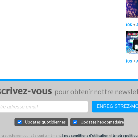
iOS
+
iOS
+
scrivez-vous
pour obtenir nottre newsle
Updates quotidiennes
Updates hebdomadaires
sera strictement utilisée conformément
à nos conditions d'utilisation
et
à notre politiqu