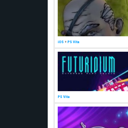
iOS
+
PS Vita
PS Vita