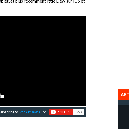
ablet, et plus récemment Ittle Dew sur iOS et
ART
Subscribe to
Pocket Gamer
on