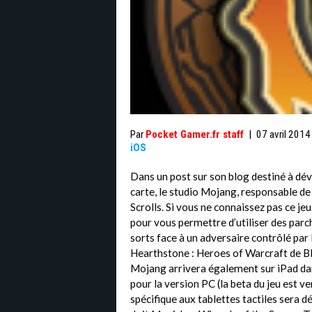
Par
Pocket Gamer.fr staff
|
07 avril 2014
iOS
Dans un post sur son blog destiné à dév
carte, le studio Mojang, responsable de
Scrolls. Si vous ne connaissez pas ce jeu,
pour vous permettre d’utiliser des par
sorts face à un adversaire contrôlé par l’
Hearthstone : Heroes of Warcraft de Bli
Mojang arrivera également sur iPad dan
pour la version PC (la beta du jeu est 
spécifique aux tablettes tactiles sera dé