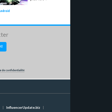
Android
tter
e de confidentialité
.
|
InfluencerUpdate.biz
|