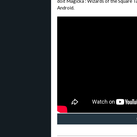
doit Magicka : Wizards of the Square T
Android.