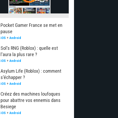
Pocket Gamer France se met en
pause
iOS
+
Android
Sol's RNG (Roblox) : quelle est
l'aura la plus rare ?
iOS
+
Android
Asylum Life (Roblox) : comment
s'échapper ?
iOS
+
Android
Créez des machines loufoques
pour abattre vos ennemis dans
Besiege
iOS
+
Android