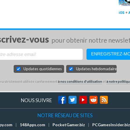
iOS
+
scrivez-vous
pour obtenir nottre newsle
Updates quotidiennes
Updates hebdomadaires
sera strictement utilisée conformément
à nos conditions d'utilisation
et
à notre politiqu
NOUS SUIVRE
NOTRE RÉSEAU DE SITES
py.com
|
148Apps.com
|
PocketGamer.biz
|
PCGamesInsider.biz