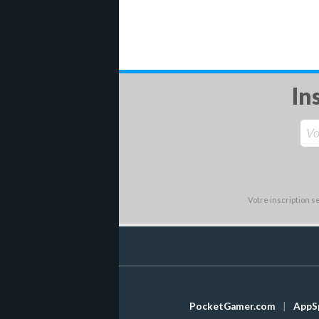
In
Votre inscription 
PocketGamer.com
|
AppS