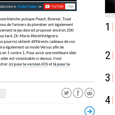
Subscribe to
Pocket Gamer
on
blouse blanche, puisque Peach, Bowser, Toad
1
nnus de l'univers du plombier ont également
ancement le jeu devrait proposer environ 200
lus tard.
Dr. Mario World
intégrera
s pourrez obtenir différents cadeaux de vos
sera également un mode Versus afin de
2
 en 1 contre 1. Pour avoir une meilleure idée
trailer est visionnable ci-dessus. Il est
strer,
ici pour la version iOS
et
là pour la
3
4