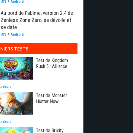
iOS
+
Android
Au bord de l'abîme, version 2.4 de
Zenless Zone Zero, se dévoile et
se date
iOS
+
Android
NIERS TESTS
Test de Kingdom
Rush 5 : Alliance
Android
Test de Monster
Hunter Now
Android
Test de Brixity