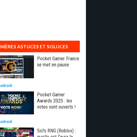
NIÈRES ASTUCES ET SOLUCES
Pocket Gamer France
se met en pause
Android
Pocket Gamer
Awards 2025 : les
votes sont ouverts !
Android
Sol's RNG (Roblox) :
quelle est l'aura la