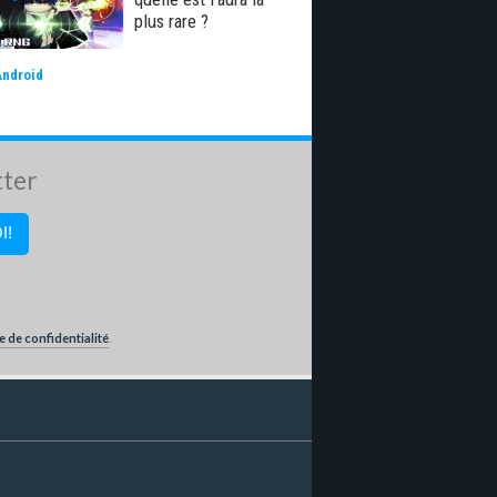
plus rare ?
Android
tter
e de confidentialité
.