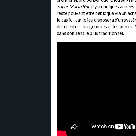
Super Mario Run
il y'a quelques années,
reste pouvant être débloqué via un acha
le cas ici, car le jeu disposera d'un sys
différentes : les gemmes et les pièces.
dans son sens le plus traditionnel.