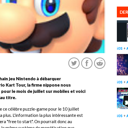
DER
iOS
+
hain jeu Nintendo à débarquer
iOS
+
rio Kart Tour, la firme nippone nous
our le mois de juillet sur mobiles et voici
au titre.
e ce célèbre puzzle-game pour le 10 juillet
'a plus. L'information la plus intéressante est
iOS
+
era "free to start". On pourrait donc au
it le même système de monétisation que