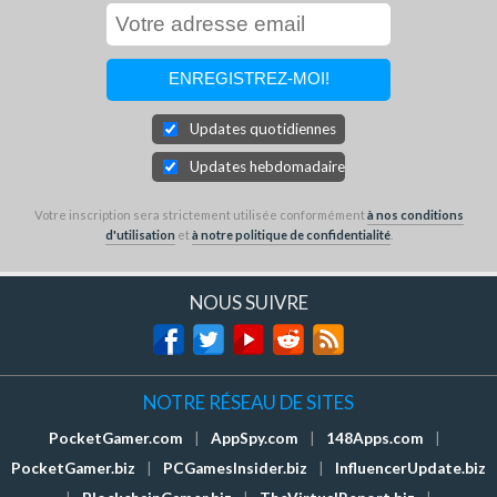
Updates quotidiennes
Updates hebdomadaires
Votre inscription sera strictement utilisée conformément
à nos conditions
d'utilisation
et
à notre politique de confidentialité
.
NOUS SUIVRE
NOTRE RÉSEAU DE SITES
PocketGamer.com
|
AppSpy.com
|
148Apps.com
|
PocketGamer.biz
|
PCGamesInsider.biz
|
InfluencerUpdate.biz