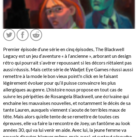
Premier épisode d’une série en cinq épisodes, The Blackwell
Legacy est un jeu d’aventure « à l’ancienne », arborant un design
rétro qui pourrait s’avérer repoussant si les décors n’étaient pas
aussi réussis. Mais cette série de Wadjet Eye Games réussi aussi
remettre à la mode le bon vieux point'n click en le faisant
légèrement évoluer pour qu’il puisse convaincre les plus
allergiques au genre. L’histoire nous propose en tout cas de
suivre les péripéties de Rosangela Blackwell, une écrivaine qui
enchaine les mauvaises nouvelles, et notamment le décès de sa
tante Lauren, auxquels viennent s’aoute de terribles maux de
tête. Mais alors qu’elle tente de se remettre de toutes ces
épreuves, elle va faire la rencontre de Joey, un fantôme au look
années 30, qui va lui venir en aide. Avec lui, la jeune femme va
pouvoir discuter, blaguer même, mais aussi, et surtout résoudre