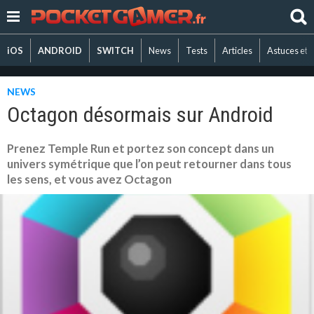
iOS
ANDROID
SWITCH
News
Tests
Articles
Astuces et 
NEWS
Octagon désormais sur Android
Prenez Temple Run et portez son concept dans un
univers symétrique que l’on peut retourner dans tous
les sens, et vous avez Octagon