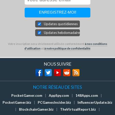
Updates quotidiennes
Updates hebdomadaires
Votre inscription sera strictement utilisée conformément
à nos conditions
d'utilisation
et
à notre politique de confidentialité
.
NOUS SUIVRE
NOTRE RÉSEAU DE SITES
PocketGamer.com
|
AppSpy.com
|
148Apps.com
|
PocketGamer.biz
|
PCGamesInsider.biz
|
InfluencerUpdate.biz
|
BlockchainGamer.biz
|
TheVirtualReport.biz
|