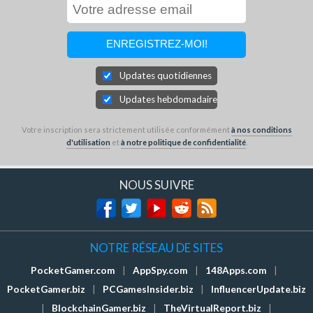
Updates quotidiennes
Updates hebdomadaires
Votre inscription sera strictement utilisée conformément
à nos conditions
d'utilisation
et
à notre politique de confidentialité
.
NOUS SUIVRE
NOTRE RÉSEAU DE SITES
PocketGamer.com
|
AppSpy.com
|
148Apps.com
|
PocketGamer.biz
|
PCGamesInsider.biz
|
InfluencerUpdate.biz
|
BlockchainGamer.biz
|
TheVirtualReport.biz
|