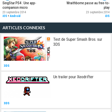
SingStar PS4 : Une app-
Wraithborne passe au free-to-
companion micro
play
23 septembre 2014
23 septembre 2014
iOS
+
Android
iOS
ARTICLES CONNEXES
Test de Super Smash Bros. sur
3DS
3DS
Un trailer pour Xeodrifter
3DS