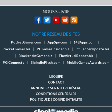
NOUS SUIVRE
NOTRE RÉSEAU DE SITES
PocketGamer.com
|
AppSpy.com
|
148Apps.com
|
PocketGamer.biz
|
PCGamesInsider.biz
|
InfluencerUpdate.biz
|
BlockchainGamer.biz
|
TheVirtualReport.biz
|
PG Connects
|
BigIndiePitch.com
|
MobileGamesAwards.com
L'ÉQUIPE
CONTACT
ANNONCEZ SUR NOTRE RÉSEAU
CONDITIONS GÉNÉRALES
POLITIQUE DE CONFIDENTIALITÉ