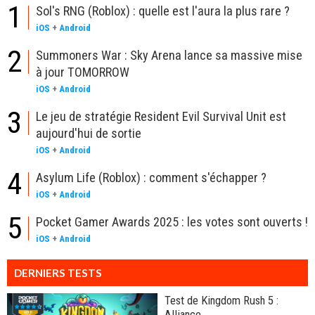
1
Sol's RNG (Roblox) : quelle est l'aura la plus rare ?
iOS
+
Android
2
Summoners War : Sky Arena lance sa massive mise
à jour TOMORROW
iOS
+
Android
3
Le jeu de stratégie Resident Evil Survival Unit est
aujourd'hui de sortie
iOS
+
Android
4
Asylum Life (Roblox) : comment s'échapper ?
iOS
+
Android
5
Pocket Gamer Awards 2025 : les votes sont ouverts !
iOS
+
Android
DERNIERS TESTS
Test de Kingdom Rush 5 :
Alliance