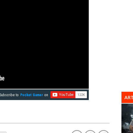
Subscribe to
Pocket Gamer
on
ART