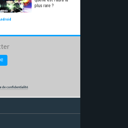
plus rare ?
Android
tter
e de confidentialité
.