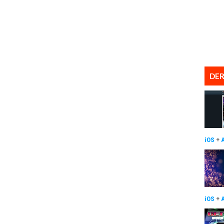
DER
iOS
+
iOS
+