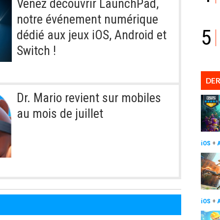
Venez découvrir LaunchPad,
notre événement numérique
5
dédié aux jeux iOS, Android et
Switch !
DER
Dr. Mario revient sur mobiles
au mois de juillet
iOS
+
iOS
+