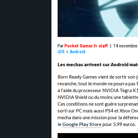
Par
Pocket Gamer.fr staff
|
14 novembre
iOS
+
Android
Les mechas arrivent sur Android mais
Born Ready Games vient de sortir son 
revanche, tout le monde ne pourra pas f
à l'aide du processeur NVIDIA Tegra K1
NVIDIA Shield ou du moins une tablette
Ces conditions ne sont guère surprenante
sorti sur PC mais aussi PS4 et Xbox O
mecha dans une mission pour la défense 
le
Google Play Store
pour 5.99 euros.