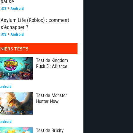
pause
iOS
+
Android
Asylum Life (Roblox) : comment
s'échapper ?
iOS
+
Android
NIERS TESTS
Test de Kingdom
Rush 5 : Alliance
Android
Test de Monster
Hunter Now
Android
Test de Brixity