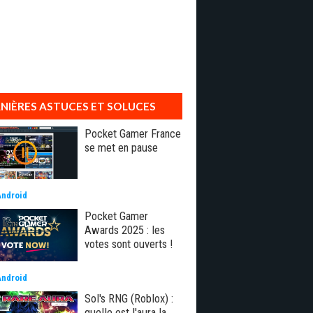
NIÈRES ASTUCES ET SOLUCES
Pocket Gamer France
se met en pause
Android
Pocket Gamer
Awards 2025 : les
votes sont ouverts !
Android
Sol's RNG (Roblox) :
quelle est l'aura la