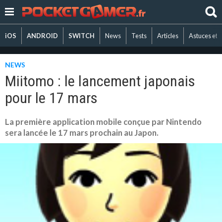
iOS
ANDROID
SWITCH
News
Tests
Articles
Astuces et 
NEWS
Miitomo : le lancement japonais
pour le 17 mars
La première application mobile conçue par Nintendo
sera lancée le 17 mars prochain au Japon.